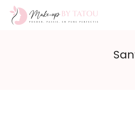
Make-
San
up
by