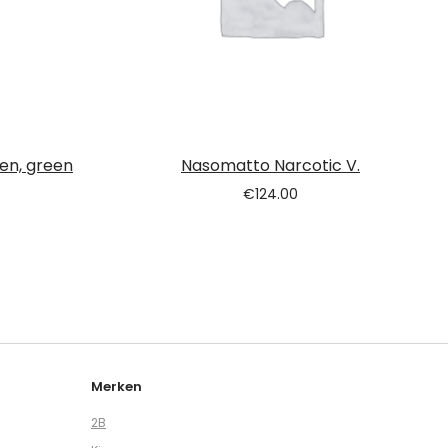
een, green
Nasomatto Narcotic V.
€
124.00
Merken
2B