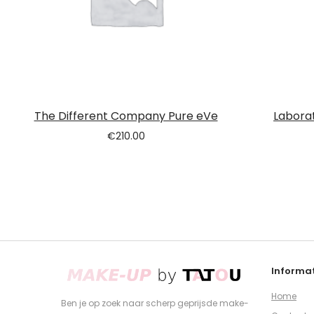
The Different Company Pure eVe
Laborat
€
210.00
Informat
Home
Ben je op zoek naar scherp geprijsde make-