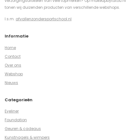
verzorgingsartikelen van vele topmerken? Op makeupbytatou.nl
tonen wij duizenden producten van verschillende webshops.
I.s.m.
afvallenzondersportschool.nl
Informatie
Home
Contact
Over ons
Webshop
Nieuws
Categorieën
Eyeliner
Foundation
Geuren & cadeaus
Kunstnagels & wimpers