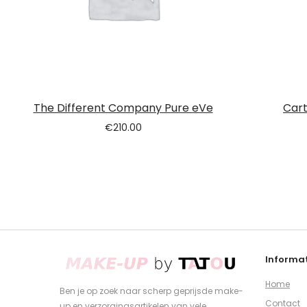
The Different Company Pure eVe
Cart
€
210.00
Informat
Home
Ben je op zoek naar scherp geprijsde make-
Contact
up en verzorgingsartikelen van vele