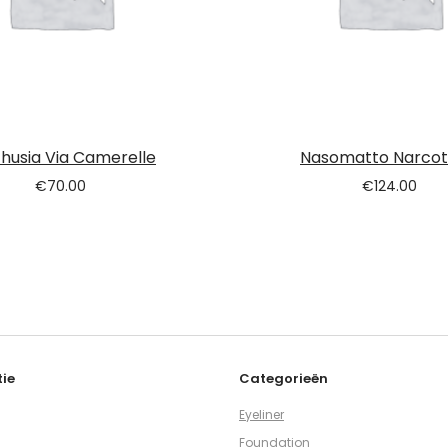
husia Via Camerelle
Nasomatto Narcoti
€
70.00
€
124.00
ie
Categorieën
Eyeliner
Foundation