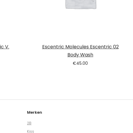
c V.
Escentric Molecules Escentric 02
Body Wash
€
45.00
Merken
2B
Kiss