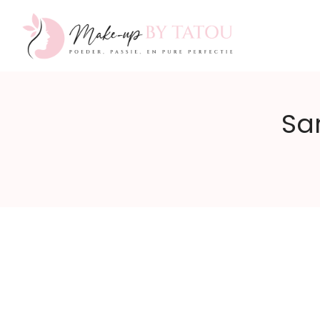
Make-
Sa
up
by