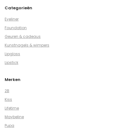
Categorieën
Eyeliner
Foundation
Geuren & cadeaus
Kunstnagels & wimpers
Lipgloss
Lipstick
Merken
2B
Kiss
Lifetime
Maybeline
Pupa