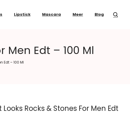
ss
Lipstick
Mascara
Meer
Blog
or Men Edt – 100 Ml
n Edt – 100 Ml
et Looks Rocks & Stones For Men Edt