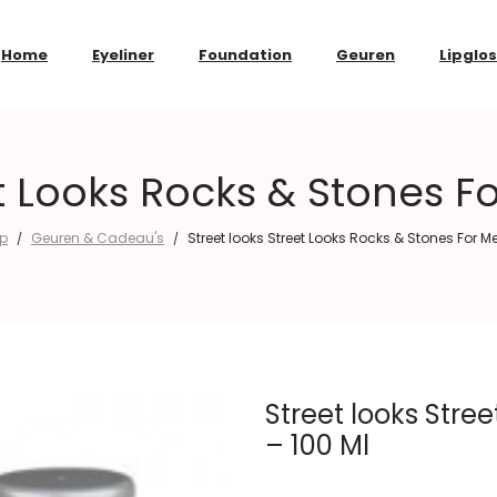
Home
Eyeliner
Foundation
Geuren
Lipglo
t Looks Rocks & Stones F
p
Geuren & Cadeau's
Street looks Street Looks Rocks & Stones For Me
/
/
Street looks Stre
– 100 Ml