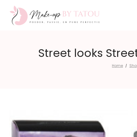
Make-
Street looks Stree
Home
Sho
/
up
by