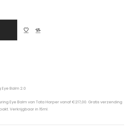
 Eye Balm 2.0
ring Eye Balm van Tata Harper vanaf €217,00. Gratis verzending
kt. Verkrijgbaar in 15ml.