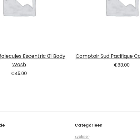
Molecules Escentric 01 Body
Comptoir Sud Pacifique Co
Wash
€
88.00
€
45.00
ie
Categorieën
Eyeliner