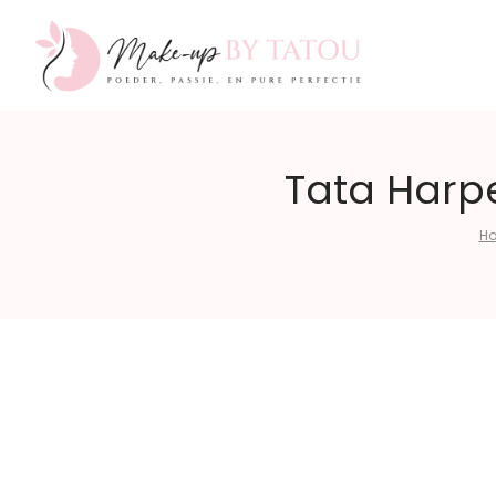
Make-
Tata Harp
H
up
by