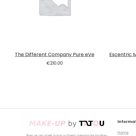
The Different Company Pure eVe
Escentric 
€
210.00
Informat
Home
Ben je op zoek naar scherp geprijsde make-