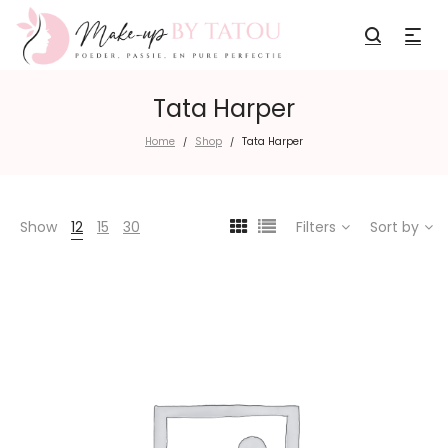
Tata Harper
Home
Shop
Tata Harper
/
/
Show
12
15
30
Filters
Sort by