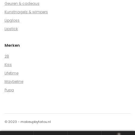
Geuren & cadeaus
Kunstnagels & wimpers
Lipgloss
Lipstick
Merken
2B
Kiss
Lifetime
Maybeline
Pupa
© 2023 - makeupbytatou.nl
0