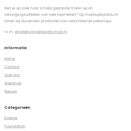
Ben je op zoek naar scherp geprijsde make-up en
verzorgingsartikelen van vele topmerken? Op makeupbytatou.nl
tonen wij duizenden producten van verschillende webshops.
I.s.m.
afvallenzondersportschool.nl
Informatie
Home
Contact
Over ons
Webshop
Nieuws
Categorieën
Eyeliner
Foundation