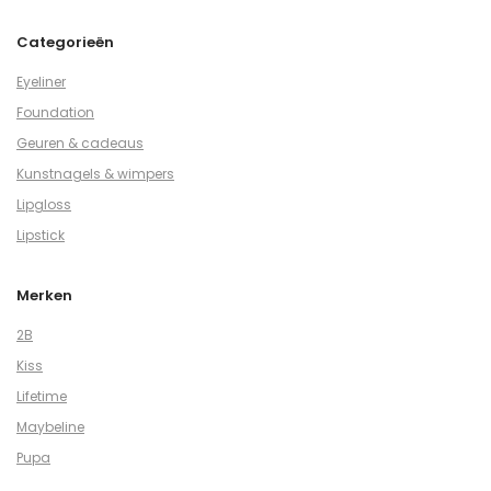
Categorieën
Eyeliner
Foundation
Geuren & cadeaus
Kunstnagels & wimpers
Lipgloss
Lipstick
Merken
2B
Kiss
Lifetime
Maybeline
Pupa