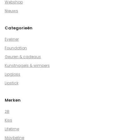
Webshop
Nieuws
Categorieën
Eyeliner
Foundation
Geuren & cadeaus
Kunstnagels & wimpers
Lipgloss
Lipstick
Merken
2B
Kiss
Lifetime
Maybeline