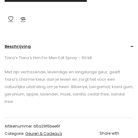
Beschrijving
Tiara’s Tiara’s Him For Men Edt Spray – 50 Ml
Met zijn verfrissende, levendige en langdurige geur, geeft
Tiara’s charme kleur aan je leven en zorgt het voor een
natuurlijke uitstraling om je heen. Biberiye, bergamot, kasni gum,
geranium, apple, lavender, musk, vanilla, cedar tree, sandal
tree
Artikelnummer:
b5a29f6bee6f
Share with
Categorie:
Geuren & Cadeau's