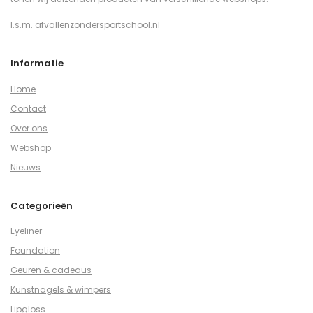
I.s.m.
afvallenzondersportschool.nl
Informatie
Home
Contact
Over ons
Webshop
Nieuws
Categorieën
Eyeliner
Foundation
Geuren & cadeaus
Kunstnagels & wimpers
Lipgloss