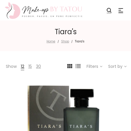
Tiara's
Home
Shop
Tiara's
/
/
Show
12
15
30
Filters
Sort by