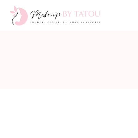
Make-
up
by