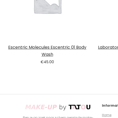
Escentric Molecules Escentric 01 Body
Laborator
Wash
€
45.00
Informat
Home
Ben je op zoek naar scherp geprijsde make-