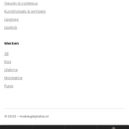
Geuren & cadeaus
Kunstnagels & wimpers
Lipgloss
Lipstick
Merken
2B
Kiss
Lifetime
Maybeline
Pupa
© 2023 - makeupbytatou.nl
0