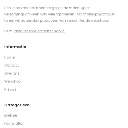
Ben je op zoek naar scherp geprijsde make-up en
verzorgingsartikelen van vele topmerken? Op makeupbytatou.nl
tonen wij duizenden producten van verschillende webshops.
I.s.m.
afvallenzondersportschool.nl
Informatie
Home
Contact
Over ons
Webshop
Nieuws
Categorieën
Eyeliner
Foundation