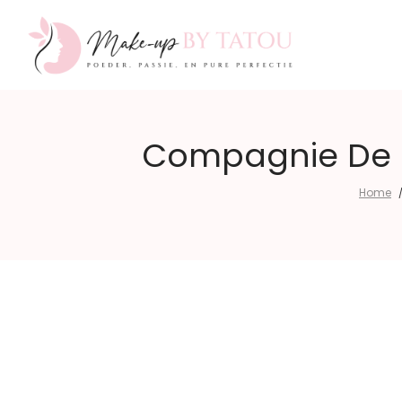
Make-
Compagnie De Pr
Home
up
by