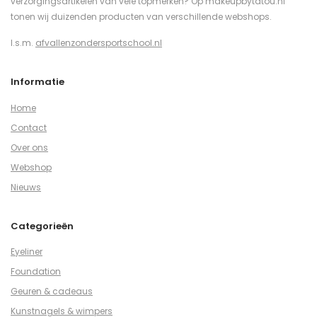
verzorgingsartikelen van vele topmerken? Op makeupbytatou.nl
tonen wij duizenden producten van verschillende webshops.
I.s.m.
afvallenzondersportschool.nl
Informatie
Home
Contact
Over ons
Webshop
Nieuws
Categorieën
Eyeliner
Foundation
Geuren & cadeaus
Kunstnagels & wimpers