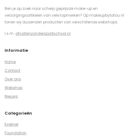
Ben je op zoek naar scherp geprijsde make-up en
verzorgingsartikelen van vele topmerken? Op makeupbytatou.nl
tonen wij duizenden producten van verschillende webshops.
I.s.m.
afvallenzondersportschool.nl
Informatie
Home
Contact
Over ons
Webshop
Nieuws
Categorieën
Eyeliner
Foundation