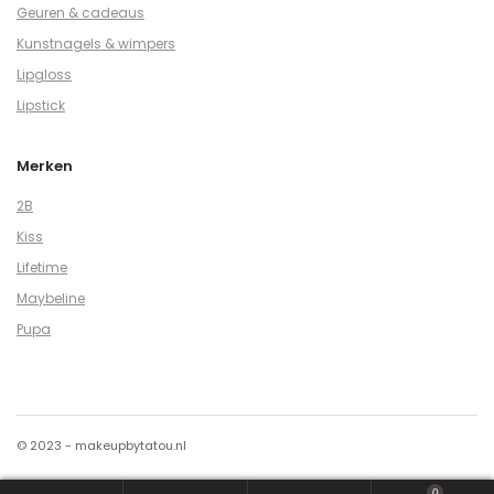
Geuren & cadeaus
Kunstnagels & wimpers
Lipgloss
Lipstick
Merken
2B
Kiss
Lifetime
Maybeline
Pupa
© 2023 - makeupbytatou.nl
0