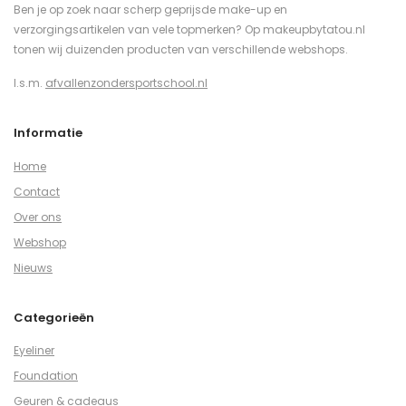
Ben je op zoek naar scherp geprijsde make-up en
verzorgingsartikelen van vele topmerken? Op makeupbytatou.nl
tonen wij duizenden producten van verschillende webshops.
I.s.m.
afvallenzondersportschool.nl
Informatie
Home
Contact
Over ons
Webshop
Nieuws
Categorieën
Eyeliner
Foundation
Geuren & cadeaus