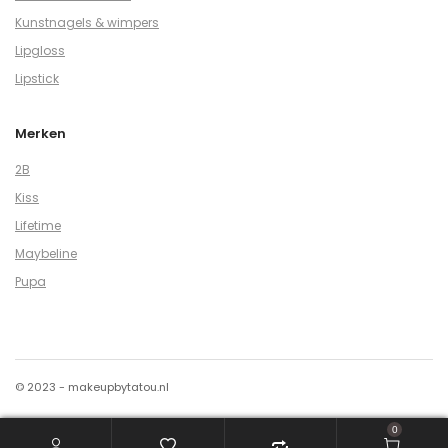
Kunstnagels & wimpers
Lipgloss
Lipstick
Merken
2B
Kiss
Lifetime
Maybeline
Pupa
© 2023 - makeupbytatou.nl
0