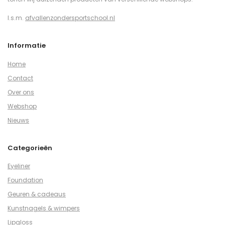
I.s.m.
afvallenzondersportschool.nl
Informatie
Home
Contact
Over ons
Webshop
Nieuws
Categorieën
Eyeliner
Foundation
Geuren & cadeaus
Kunstnagels & wimpers
Lipgloss