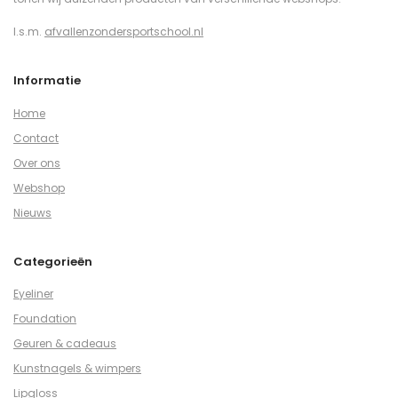
I.s.m.
afvallenzondersportschool.nl
Informatie
Home
Contact
Over ons
Webshop
Nieuws
Categorieën
Eyeliner
Foundation
Geuren & cadeaus
Kunstnagels & wimpers
Lipgloss