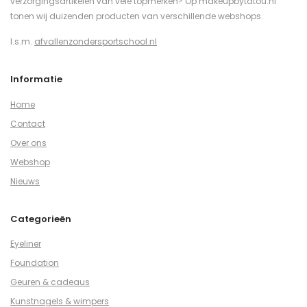
verzorgingsartikelen van vele topmerken? Op makeupbytatou.nl
tonen wij duizenden producten van verschillende webshops.
I.s.m.
afvallenzondersportschool.nl
Informatie
Home
Contact
Over ons
Webshop
Nieuws
Categorieën
Eyeliner
Foundation
Geuren & cadeaus
Kunstnagels & wimpers