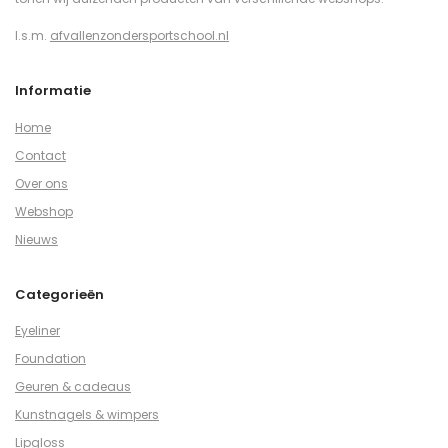
I.s.m.
afvallenzondersportschool.nl
Informatie
Home
Contact
Over ons
Webshop
Nieuws
Categorieën
Eyeliner
Foundation
Geuren & cadeaus
Kunstnagels & wimpers
Lipgloss