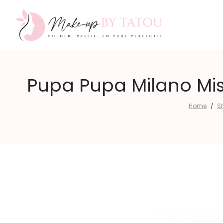
Make-
Pupa Pupa Milano Miss
Home
S
/
up
by