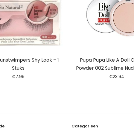
 Kunstwimpers Shy Look – 1
Pupa Pupa Like A Doll
Stuks
Powder 002 Sublime Nude
€
7.99
€
23.94
ie
Categorieën