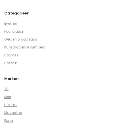
Categorieën
Eyeliner
Foundation
Geuren & cadeaus
Kunstnagels & wimpers
Lipgloss
Lipstick
Merken
2B
Kiss
Lifetime
Maybeline
Pupa