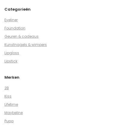
Categorieën
Eyeliner
Foundation
Geuren & cadeaus
Kunstnagels & wimpers
Lipgloss
Lipstick
Merken
2B
Kiss
Lifetime
Maybeline
Pupa