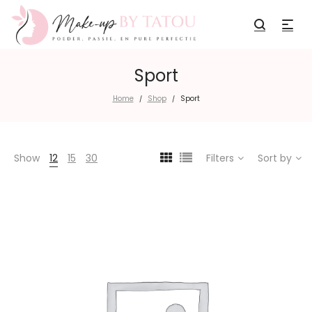
Sport
Home
Shop
Sport
/
/
Show
12
15
30
Filters
Sort by