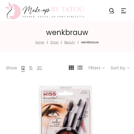
wenkbrauw
Home
Shop
Beauty
wenkbrauw
/
/
/
Show
12
15
30
Filters
Sort by