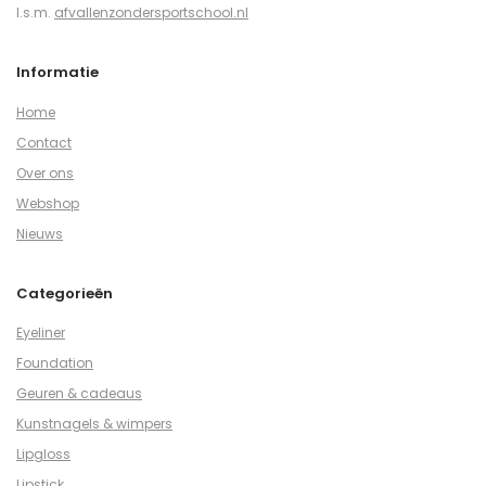
I.s.m.
afvallenzondersportschool.nl
Informatie
Home
Contact
Over ons
Webshop
Nieuws
Categorieën
Eyeliner
Foundation
Geuren & cadeaus
Kunstnagels & wimpers
Lipgloss
Lipstick