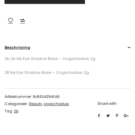
Beschrijving
2b 2b My Eye Shadow Base – Oogschaduw 2g
2B My Eye Shadow Base – Oogschaduw 2g
Artikelnummer:
8df43d394fd6
Share with
Categorieën:
Beauty
,
oogschaduw
Tag:
2b