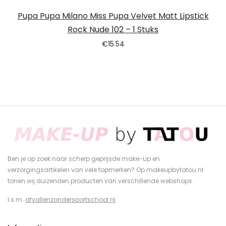
Pupa Pupa Milano Miss Pupa Velvet Matt Lipstick
Rock Nude 102 – 1 Stuks
€
15.54
Ben je op zoek naar scherp geprijsde make-up en
verzorgingsartikelen van vele topmerken? Op makeupbytatou.nl
tonen wij duizenden producten van verschillende webshops.
I.s.m.
afvallenzondersportschool.nl