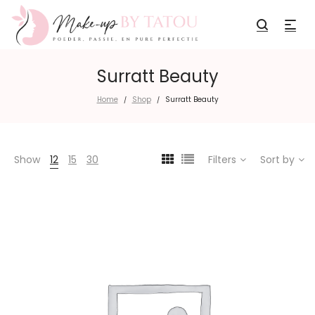
Surratt Beauty
Home
Shop
Surratt Beauty
/
/
Show
12
15
30
Filters
Sort by