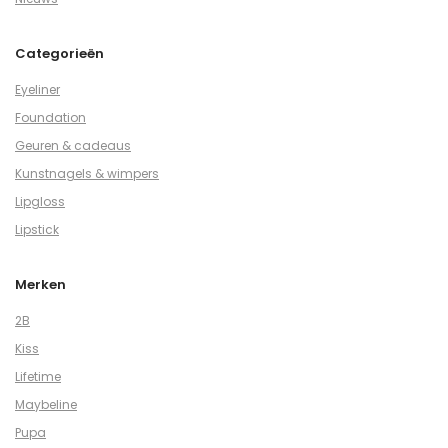
Categorieën
Eyeliner
Foundation
Geuren & cadeaus
Kunstnagels & wimpers
Lipgloss
Lipstick
Merken
2B
Kiss
Lifetime
Maybeline
Pupa