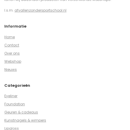
I.s.m.
afvallenzondersportschool.nl
Informatie
Home
Contact
Over ons
Webshop
Nieuws
Categorieën
Eyeliner
Foundation
Geuren & cadeaus
Kunstnagels & wimpers
Lipgloss