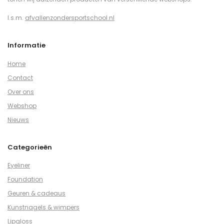
I.s.m.
afvallenzondersportschool.nl
Informatie
Home
Contact
Over ons
Webshop
Nieuws
Categorieën
Eyeliner
Foundation
Geuren & cadeaus
Kunstnagels & wimpers
Lipgloss