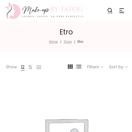
Etro
Home
Shop
Etro
/
/
Show
12
15
30
Filters
Sort by