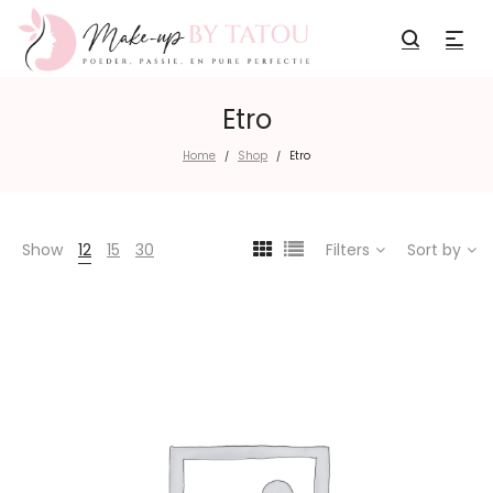
Etro
Home
Shop
Etro
/
/
Show
12
15
30
Filters
Sort by