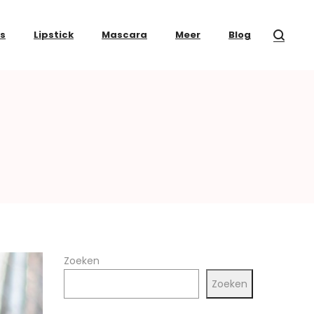
ss
Lipstick
Mascara
Meer
Blog
Zoeken
Zoeken