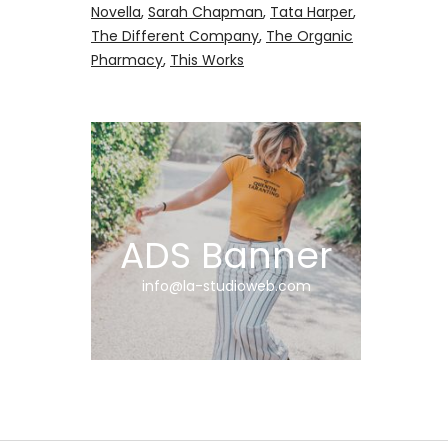
Novella
Sarah Chapman
Tata Harper
The Different Company
The Organic
Pharmacy
This Works
ADS Banner
info@la-studioweb.com