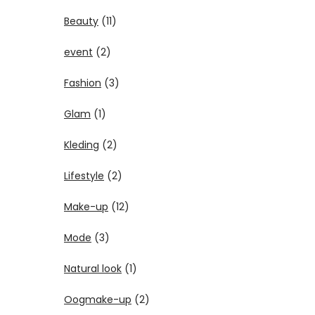
Beauty
(11)
event
(2)
Fashion
(3)
Glam
(1)
Kleding
(2)
Lifestyle
(2)
Make-up
(12)
Mode
(3)
Natural look
(1)
Oogmake-up
(2)