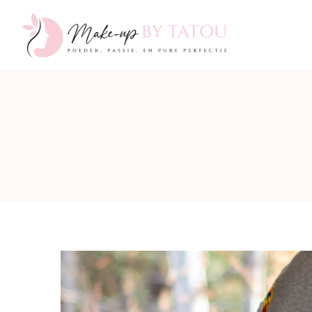
Make-
up
by