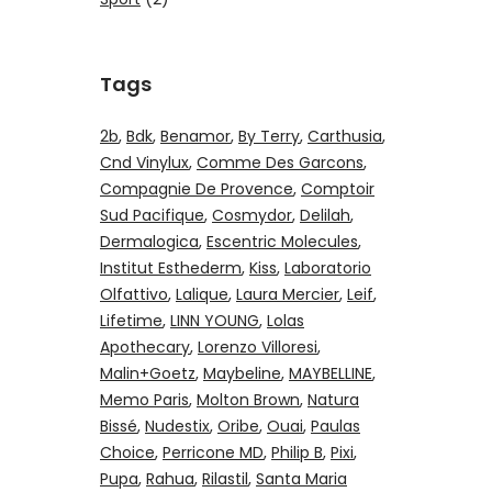
Tags
2b
Bdk
Benamor
By Terry
Carthusia
Cnd Vinylux
Comme Des Garcons
Compagnie De Provence
Comptoir
Sud Pacifique
Cosmydor
Delilah
Dermalogica
Escentric Molecules
Institut Esthederm
Kiss
Laboratorio
Olfattivo
Lalique
Laura Mercier
Leif
Lifetime
LINN YOUNG
Lolas
Apothecary
Lorenzo Villoresi
Malin+Goetz
Maybeline
MAYBELLINE
Memo Paris
Molton Brown
Natura
Bissé
Nudestix
Oribe
Ouai
Paulas
Choice
Perricone MD
Philip B
Pixi
Pupa
Rahua
Rilastil
Santa Maria