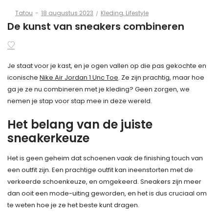
Posted
Posted
By
Tatou
18 augustus 2023
Kleding
Lifestyle
on
in
De kunst van sneakers combineren
Je staat voor je kast, en je ogen vallen op die pas gekochte en
iconische
Nike Air Jordan 1 Unc Toe
. Ze zijn prachtig, maar hoe
ga je ze nu combineren met je kleding? Geen zorgen, we
nemen je stap voor stap mee in deze wereld.
Het belang van de juiste
sneakerkeuze
Het is geen geheim dat schoenen vaak de finishing touch van
een outfit zijn. Een prachtige outfit kan ineenstorten met de
verkeerde schoenkeuze, en omgekeerd. Sneakers zijn meer
dan ooit een mode-uiting geworden, en het is dus cruciaal om
te weten hoe je ze het beste kunt dragen.