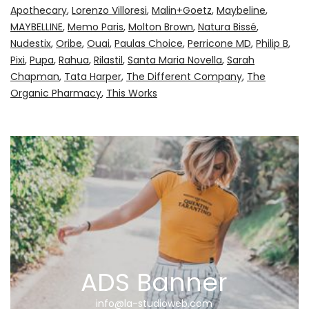
Apothecary
Lorenzo Villoresi
Malin+Goetz
Maybeline
MAYBELLINE
Memo Paris
Molton Brown
Natura Bissé
Nudestix
Oribe
Ouai
Paulas Choice
Perricone MD
Philip B
Pixi
Pupa
Rahua
Rilastil
Santa Maria Novella
Sarah
Chapman
Tata Harper
The Different Company
The
Organic Pharmacy
This Works
ADS Banner
info@la-studioweb.com