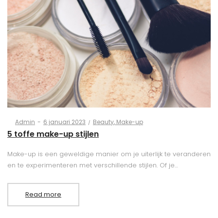
Posted
Posted
By
Admin
6 januari 2023
Beauty
Make-up
on
in
5 toffe make-up stijlen
Make-up is een geweldige manier om je uiterlijk te veranderen
en te experimenteren met verschillende stijlen. Of je…
Read more