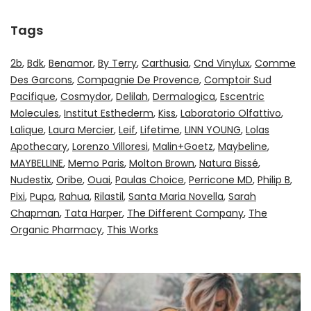
Tags
2b
Bdk
Benamor
By Terry
Carthusia
Cnd Vinylux
Comme
Des Garcons
Compagnie De Provence
Comptoir Sud
Pacifique
Cosmydor
Delilah
Dermalogica
Escentric
Molecules
Institut Esthederm
Kiss
Laboratorio Olfattivo
Lalique
Laura Mercier
Leif
Lifetime
LINN YOUNG
Lolas
Apothecary
Lorenzo Villoresi
Malin+Goetz
Maybeline
MAYBELLINE
Memo Paris
Molton Brown
Natura Bissé
Nudestix
Oribe
Ouai
Paulas Choice
Perricone MD
Philip B
Pixi
Pupa
Rahua
Rilastil
Santa Maria Novella
Sarah
Chapman
Tata Harper
The Different Company
The
Organic Pharmacy
This Works