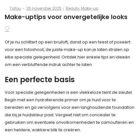
Posted
Posted
By
Tatou
26 november 2023
Beauty
Make-up
on
in
Make-uptips voor onvergetelijke looks
Of je nu schittert op een bruiloft, danst op een feest of poseert
voor een fotoshoot, de juiste make-up kan je laten stralen op
elke speciale gelegenheid. Ontdek hier enkele tips en ideeën
om een verbluffende indruk achter te laten.
Een perfecte basis
Voor speciale gelegenheden is een vlekkeloze teint de sleutel.
Begin met een hydraterende primer om je huid voor te
bereiden en ga vervolgens voor een langhoudende foundation
die bij je huidskleur past. Vergeet niet om concealer te
gebruiken om eventuele onvolkomenheden te camoufleren en
een heldere, wakkere blik te creëren.