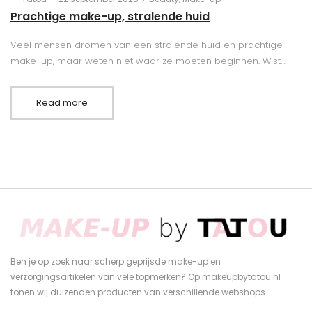
on
in
Prachtige make-up, stralende huid
Veel mensen dromen van een stralende huid en prachtige
make-up, maar weten niet waar ze moeten beginnen. Wist…
Read more
Ben je op zoek naar scherp geprijsde make-up en
verzorgingsartikelen van vele topmerken? Op makeupbytatou.nl
tonen wij duizenden producten van verschillende webshops.