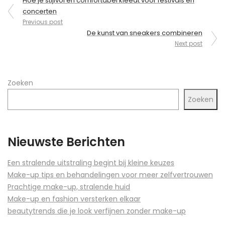
Berichtnavigatie
Hoe je stijlvol en comfortabel kleedt voor festivals en
concerten
Previous post
De kunst van sneakers combineren
Next post
Zoeken
Zoeken
Nieuwste Berichten
Een stralende uitstraling begint bij kleine keuzes
Make-up tips en behandelingen voor meer zelfvertrouwen
Prachtige make-up, stralende huid
Make-up en fashion versterken elkaar
beautytrends die je look verfijnen zonder make-up