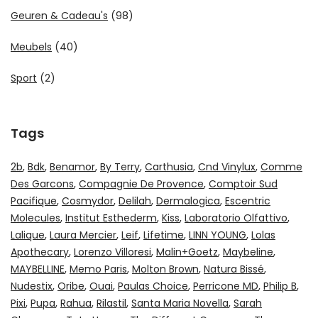
Geuren & Cadeau's
(98)
Meubels
(40)
Sport
(2)
Tags
2b
Bdk
Benamor
By Terry
Carthusia
Cnd Vinylux
Comme
Des Garcons
Compagnie De Provence
Comptoir Sud
Pacifique
Cosmydor
Delilah
Dermalogica
Escentric
Molecules
Institut Esthederm
Kiss
Laboratorio Olfattivo
Lalique
Laura Mercier
Leif
Lifetime
LINN YOUNG
Lolas
Apothecary
Lorenzo Villoresi
Malin+Goetz
Maybeline
MAYBELLINE
Memo Paris
Molton Brown
Natura Bissé
Nudestix
Oribe
Ouai
Paulas Choice
Perricone MD
Philip B
Pixi
Pupa
Rahua
Rilastil
Santa Maria Novella
Sarah