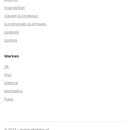
Foundation
Geuren & cadeaus
Kunstnagels & wimpers
Lipgloss
Lipstick
Merken
2B
Kiss
Lifetime
Maybeline
Pupa
© 2023 - makeupbytatou.nl