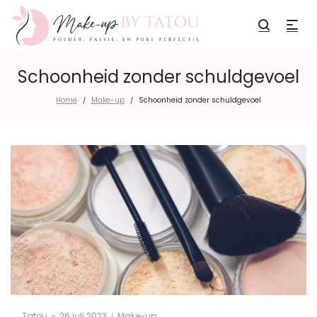
Schoonheid zonder schuldgevoel
Home
Make-up
Schoonheid zonder schuldgevoel
/
/
Posted
Posted
By
Tatou
26 juli 2023
Make-up