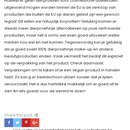
Hoewel er geen dierproeven voor cosmetische doeleinden
uitgevoerd mogen worden binnen de EU is de verkoop van
producten die buiten de EU op dieren getest zijn wel gewoon
legaal. Dit willen we natuurlijk boycotten! Gelukkig komen er
steeds meer dierproefvrije alternatieven op jouw vertrouwde
producten, maar het is soms wel even goed uitzoeken welke
merken nou wel en niet kunnen. Tegenwoordig kun je gelukkig
als je goed zoekt 100% dierproefvrije make-up en andere
beautyproducten vinden. Vaak vermeldt het bedrijf dit expliciet
op de verpakking van het product. Check daarnaast
verpakkingen om te kijken of je een vegan product in handen
hebt. Zo kan jij er beeldschoon uitzien zonder dat je lijden
veroorzaakt. Het is dus hartstikke makkelijk om er goed uit te
zien én iets goeds voor de wereld te doen!
Share this post