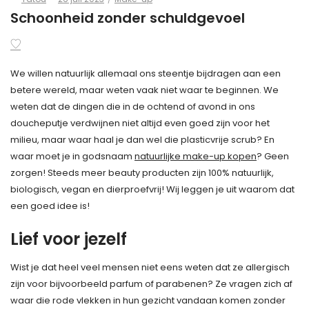
on
in
Schoonheid zonder schuldgevoel
We willen natuurlijk allemaal ons steentje bijdragen aan een
betere wereld, maar weten vaak niet waar te beginnen. We
weten dat de dingen die in de ochtend of avond in ons
doucheputje verdwijnen niet altijd even goed zijn voor het
milieu, maar waar haal je dan wel die plasticvrije scrub? En
waar moet je in godsnaam
natuurlijke make-up kopen
? Geen
zorgen! Steeds meer beauty producten zijn 100% natuurlijk,
biologisch, vegan en dierproefvrij! Wij leggen je uit waarom dat
een goed idee is!
Lief voor jezelf
Wist je dat heel veel mensen niet eens weten dat ze allergisch
zijn voor bijvoorbeeld parfum of parabenen? Ze vragen zich af
waar die rode vlekken in hun gezicht vandaan komen zonder