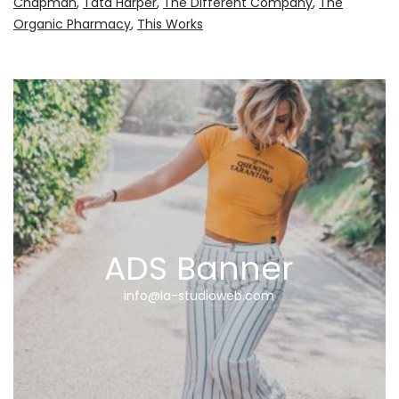
Chapman
Tata Harper
The Different Company
The
Organic Pharmacy
This Works
ADS Banner
info@la-studioweb.com