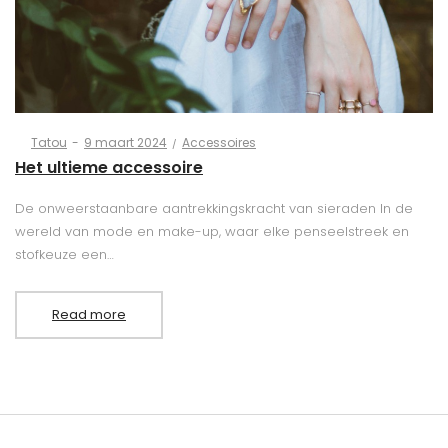
Posted
Posted
By
Tatou
9 maart 2024
Accessoires
on
in
Het ultieme accessoire
De onweerstaanbare aantrekkingskracht van sieraden In de
wereld van mode en make-up, waar elke penseelstreek en
stofkeuze een…
Read more